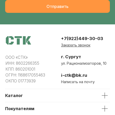
Обмотки изготовлены из
Отправить
алюминиевых обмоточных
проводов с двойным слое
изоляции. Межслойная изо
выполнена из из
электроизоляционной бума
высокой прочности. Нижни
верхние ярмовые балки
изготавливаются из гнутых
профилей специальной
конструкции, обеспечива
высокую механическую пр
Бак. Стенки баков изготовл
стального листа толщиной о
мм (в зависимости от мощно
ребрами жесткости, тем с
обеспечивается высокая
устойчивость конструкции 
деформациям при
транспортировке и надежн
Каталог
работа трансформаторов. 
крышки бака составляет от 
мм (в зависимости от мощн
Покупателям
Внутренний объем бака не 
внешней средой. В верхней