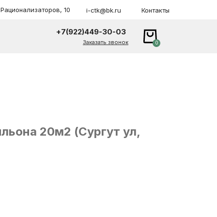
. Рационализаторов, 10
i-ctk@bk.ru
Контакты
+7(922)449-30-03
Заказать звонок
+7(922)449-30-03
Заказать звонок
0
льона 20м2 (Сургут ул,