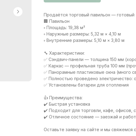
Продаётся торговый павильон — готовый 
🏢 Павильон
▫️ Площадь: 19,38 м²
▫️ Наружные размеры: 5,32 м × 4,10 м
▫️ Внутренние размеры: 5,10 м × 3,80 м
🔧 Характеристики:
✅ Сэндвич-панели — толщина 150 мм (хор
✅ Каркас — профильная труба 100 мм (про
✅ Панорамные пластиковые окна (много с
✅ Полностью проведено электричество: 
✅ Установлены батареи для отопления
👍 Преимущества:
✔️ Быстрая установка
✔️ Подходит для торговли, кафе, офисов, 
✔️ Отличное состояние — заезжай и работ
Оставьте заявку на сайте и мы свяжемся с