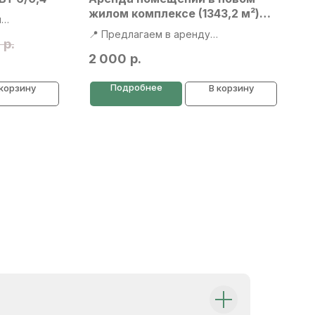
жилом комплексе (1343,2 м²)
й
(Сургут ул, Ивана Киртбая 39/1)
й на зaводе
📍 Предлагаем в аренду
р.
для
коммерческие помещения в новом
2 000
р.
 и не
современном жилом комплексе.
I квартал
Общая площадь: 1329,42 м², состоит
Подробнее
 корзину
В корзину
нь
из двух блоков:
ть внимaниe
628,5 м²
714,7 м²
нa бeз
Цена: 2000р м2
то в свою
🏢 Локация с огромным потенциалом!
й вывод из
Комплекс включает более 1000
 течи масла
квартир, а значит — тысячи
шки
потенциальных клиентов прямо у
вашего бизнеса.
одятся на
💡 Помещения идеально подойдут
в сухом и
под:
сетевой супермаркет или
дически
продуктовый магазин
ранения.
аптеку или медицинский центр
ть по видео
фитнес-зал или студию йоги
детский центр или образовательную