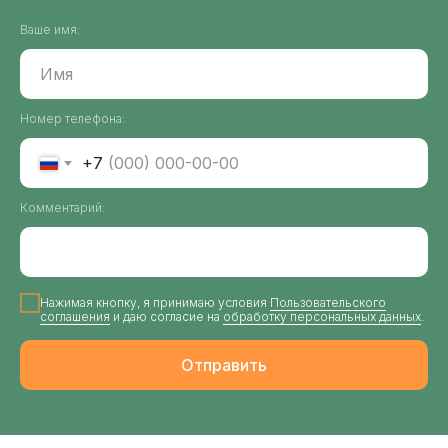
Ваше имя:
© 2016-
2026
, Северная торговая компания
Публичная оферта
Использование cookies
Номер телефона:
Политика конфиденциальности
+7
Разработка сайта
Комментарий:
Нажимая кнопку, я принимаю условия
Пользовательского
соглашения
и даю согласие на
обработку персональных данных
.
Отправить