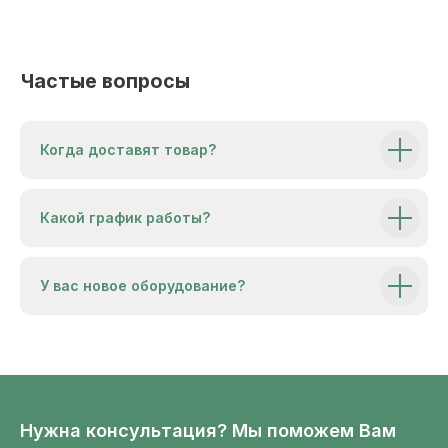
Когда доставят товар?
Какой график работы?
У вас новое оборудование?
+7(922)449-30-03
Заказать звонок
г. Сургут
ООО «СТК»
ИНН: 8602266355
ул. Рационализаторов, 10
КПП: 860201001
i-ctk@bk.ru
ОГРН: 1168617055463
ОКПО 01773939
Написать на почту
Нужна консультация? Мы поможем Вам